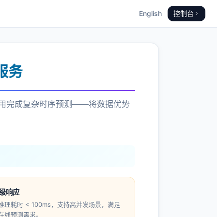
English
控制台
云服务
I 调用完成复杂时序预测——将数据优势
级响应
推理耗时 < 100ms，支持高并发场景，满足
在线预测需求。