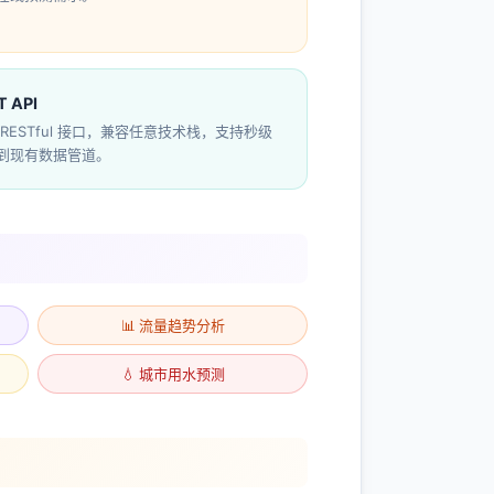
T API
 RESTful 接口，兼容任意技术栈，支持秒级
到现有数据管道。
📊 流量趋势分析
💧 城市用水预测