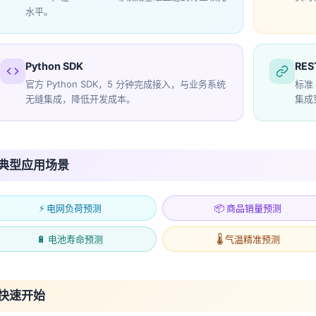
水平。
Python SDK
RES
官方 Python SDK，5 分钟完成接入，与业务系统
标准
无缝集成，降低开发成本。
集成
典型应用场景
⚡ 电网负荷预测
📦 商品销量预测
🔋 电池寿命预测
🌡️ 气温精准预测
快速开始